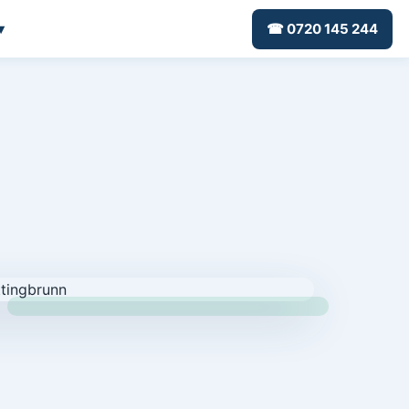
▾
☎ 0720 145 244