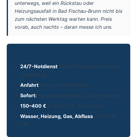
unterwegs, weil ein Rückstau oder
Heizungsausfall in Bad Fischau-Brunn nicht bis
zum nächsten Werktag warten kann. Preis
vorab, auch nachts – daran messe ich uns.
Das Wichtigste in Kürze
24/7-Notdienst
für Bad Fischau-Brunn und
Umgebung
Anfahrt
meist 30–60 Minuten
Sofort:
Hauptwasserhahn zu, dann anrufen
150–400 €
je nach Zeit, Preis vorab
Wasser, Heizung, Gas, Abfluss
: 0720 145
244